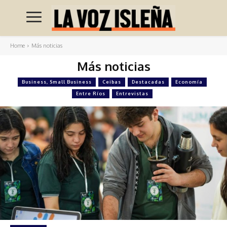
Home
Más noticias
Más noticias
Business, Small Business
Ceibas
Destacadas
Economía
Entre Ríos
Entrevistas