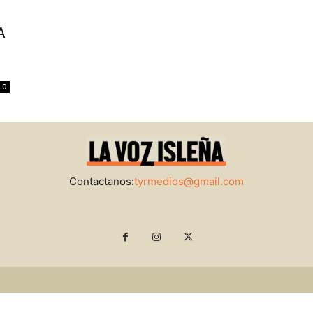
A
0
Contactanos:
tyrmedios@gmail.com