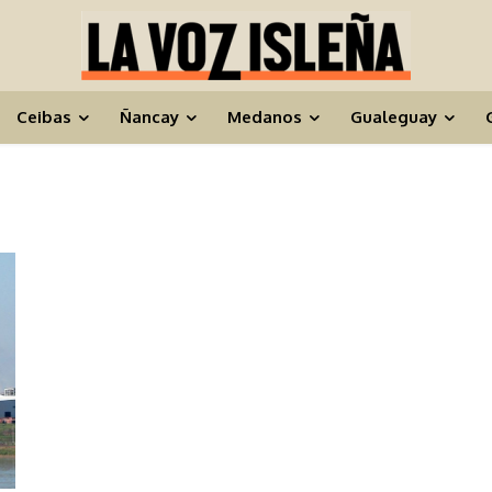
Ceibas
Ñancay
Medanos
Gualeguay