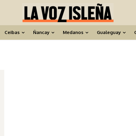
Ceibas
Ñancay
Medanos
Gualeguay