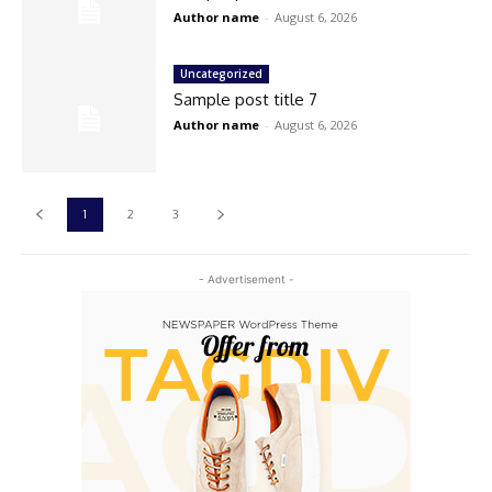
Author name
-
August 6, 2026
Uncategorized
Sample post title 7
Author name
-
August 6, 2026
1
2
3
- Advertisement -