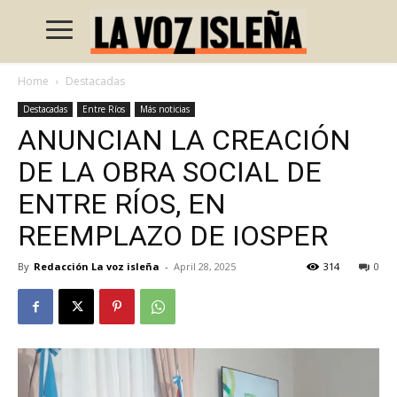
Home
Destacadas
Destacadas
Entre Ríos
Más noticias
ANUNCIAN LA CREACIÓN
DE LA OBRA SOCIAL DE
ENTRE RÍOS, EN
REEMPLAZO DE IOSPER
By
Redacción La voz isleña
-
April 28, 2025
314
0