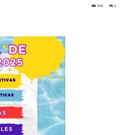
516
0