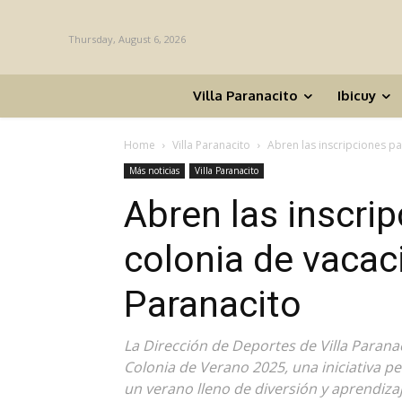
Thursday, August 6, 2026
Villa Paranacito
Ibicuy
Home
Villa Paranacito
Abren las inscripciones pa
Más noticias
Villa Paranacito
Abren las inscrip
colonia de vacac
Paranacito
La Dirección de Deportes de Villa Paranac
Colonia de Verano 2025, una iniciativa p
un verano lleno de diversión y aprendizaj