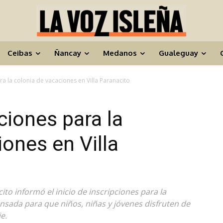
Ceibas
Ñancay
Medanos
Gualeguay
ra la colonia de vacaciones en Villa Paranacito
ciones para la
iones en Villa
ito informó el inicio de inscripciones para la
ensada para que niños, niñas y jóvenes disfruten de
e.