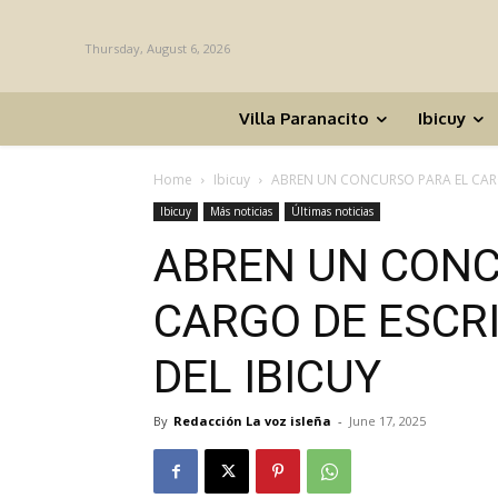
Thursday, August 6, 2026
Villa Paranacito
Ibicuy
Home
Ibicuy
ABREN UN CONCURSO PARA EL CARGO
Ibicuy
Más noticias
Últimas noticias
ABREN UN CONC
CARGO DE ESCRI
DEL IBICUY
By
Redacción La voz isleña
-
June 17, 2025