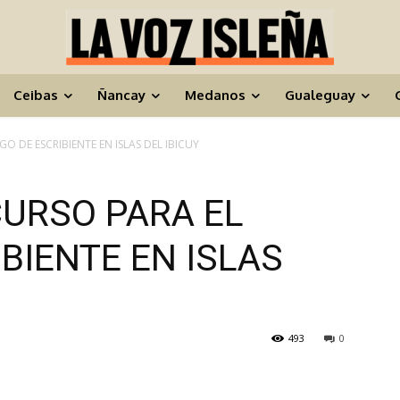
Ceibas
Ñancay
Medanos
Gualeguay
 DE ESCRIBIENTE EN ISLAS DEL IBICUY
URSO PARA EL
BIENTE EN ISLAS
493
0