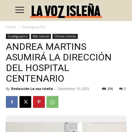
Home
Gualeguaychú
Gualeguaychú
Más noticias
Últimas noticias
ANDREA MARTINS
ASUMIRÁ LA DIRECCIÓN
DEL HOSPITAL
CENTENARIO
By
Redacción La voz isleña
-
September 10, 2025
296
0