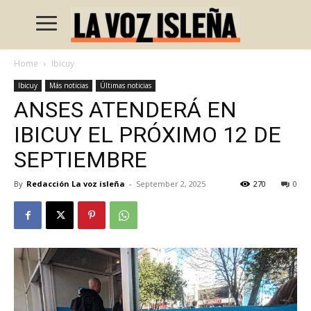
Home
Ibicuy
Ibicuy
Más noticias
Últimas noticias
ANSES ATENDERÁ EN
IBICUY EL PRÓXIMO 12 DE
SEPTIEMBRE
By
Redacción La voz isleña
-
September 2, 2025
270
0