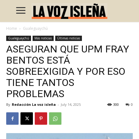
Home
Gualeguaychú
Gualeguaychú
Más noticias
Últimas noticias
ASEGURAN QUE UPM FRAY
BENTOS ESTÁ
SOBREEXIGIDA Y POR ESO
TIENE TANTOS
PROBLEMAS
By
Redacción La voz isleña
-
July 14, 2025
300
0