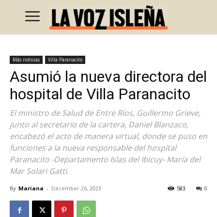
Más noticias
Villa Paranacito
Asumió la nueva directora del
hospital de Villa Paranacito
El ministro de Salud de Entre Ríos, Guillermo Grieve,
junto al secretario de la cartera, Daniel Blanzaco,
encabezó el acto de manera virtual, donde se puso en
funciones a la nueva responsable del hospital
Paranacito -Departamento Islas del Ibicuy- María del
Mar Solari Gatti.
By
Mariana
-
December 26, 2023
583
0