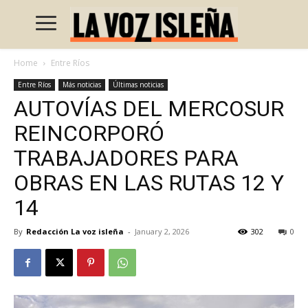
Home
Entre Ríos
Entre Ríos
Más noticias
Últimas noticias
AUTOVÍAS DEL MERCOSUR
REINCORPORÓ
TRABAJADORES PARA
OBRAS EN LAS RUTAS 12 Y
14
By
Redacción La voz isleña
-
January 2, 2026
302
0