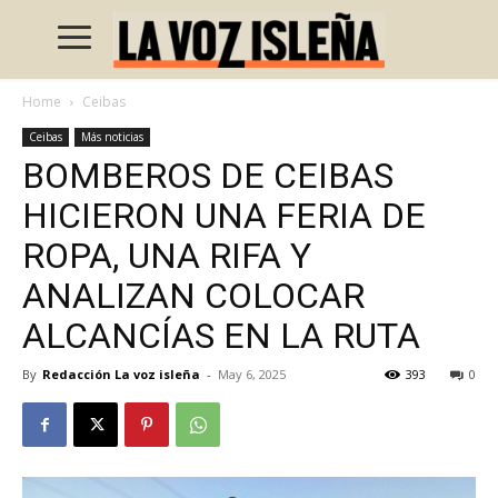
Home
Ceibas
Ceibas
Más noticias
BOMBEROS DE CEIBAS
HICIERON UNA FERIA DE
ROPA, UNA RIFA Y
ANALIZAN COLOCAR
ALCANCÍAS EN LA RUTA
By
Redacción La voz isleña
-
May 6, 2025
393
0