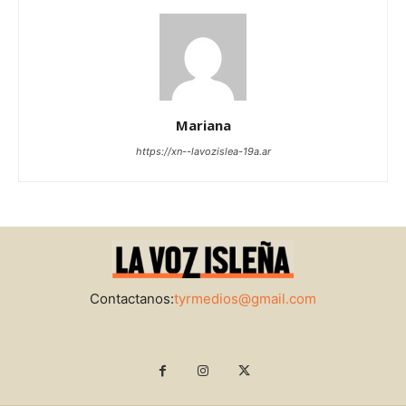
Mariana
https://xn--lavozislea-19a.ar
Contactanos:
tyrmedios@gmail.com