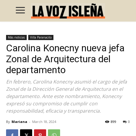
Más noticias
Villa Paranacito
Carolina Konecny nueva jefa
Zonal de Arquitectura del
departamento
En febrero, Carolina Konecny asumió el cargo de jefa
Zonal de la Dirección General de Arquitectura en el
departamento. Ante este nombramiento, Konecny
expresó su compromiso de cumplir con
responsabilidad, eficacia y transparencia.
By
Mariana
-
March 18, 2024
899
0