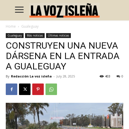
Home
Gualeguay
Gualeguay
Más noticias
Últimas noticias
CONSTRUYEN UNA NUEVA
DÁRSENA EN LA ENTRADA
A GUALEGUAY
By
Redacción La voz isleña
-
July 28, 2025
403
0