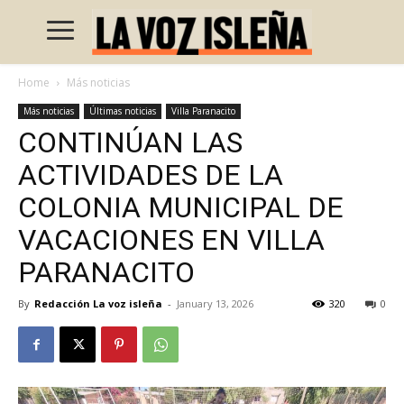
Home
Más noticias
Más noticias
Últimas noticias
Villa Paranacito
CONTINÚAN LAS
ACTIVIDADES DE LA
COLONIA MUNICIPAL DE
VACACIONES EN VILLA
PARANACITO
By
Redacción La voz isleña
-
January 13, 2026
320
0