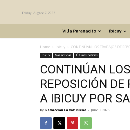
Friday, August 7, 2026
Villa Paranacito
Ibicuy
Home
Ibicuy
CONTINÚAN LOS TRABAJOS DE REPOSI
Ibicuy
Más noticias
Últimas noticias
CONTINÚAN LOS
REPOSICIÓN DE 
A IBICUY POR 
By
Redacción La voz isleña
-
June 3, 2025