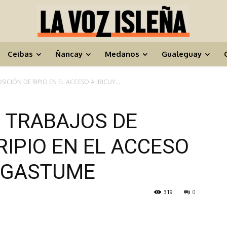
Ceibas
Ñancay
Medanos
Gualeguay
CIÓN DE RIPIO EN EL ACCESO A IBICUY...
 TRABAJOS DE
RIPIO EN EL ACCESO
SAGASTUME
319
0