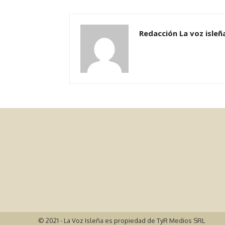
Redacción La voz isleñ
© 2021 - La Voz Isleña es propiedad de TyR Medios SRL