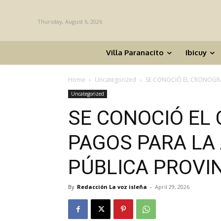
Thursday, August 6, 2026
Villa Paranacito
Ibicuy
Home
Uncategorized
SE CONOCIÓ EL CRONOGRA
Uncategorized
SE CONOCIÓ EL
PAGOS PARA LA
PÚBLICA PROVI
By
Redacción La voz isleña
-
April 29, 2026