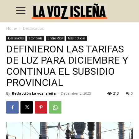
Home
Destacadas
Destacadas
Economía
Entre Ríos
Más noticias
DEFINIERON LAS TARIFAS
DE LUZ PARA DICIEMBRE Y
CONTINUA EL SUBSIDIO
PROVINCIAL
By
Redacción La voz isleña
-
December 2, 2025
213
0