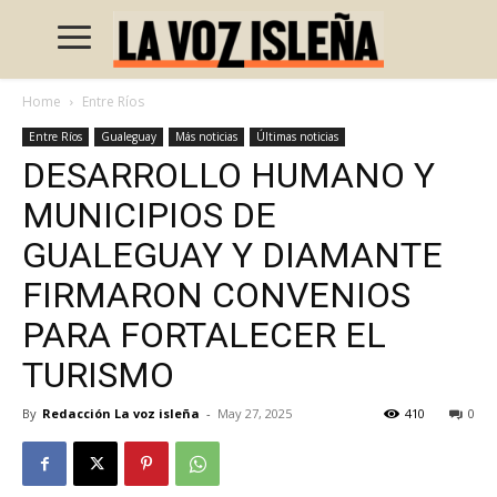
Home
Entre Ríos
Entre Ríos
Gualeguay
Más noticias
Últimas noticias
DESARROLLO HUMANO Y
MUNICIPIOS DE
GUALEGUAY Y DIAMANTE
FIRMARON CONVENIOS
PARA FORTALECER EL
TURISMO
By
Redacción La voz isleña
-
May 27, 2025
410
0