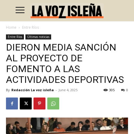
Home
Entre Ríos
Entre Ríos
Últimas noticias
DIERON MEDIA SANCIÓN
AL PROYECTO DE
FOMENTO A LAS
ACTIVIDADES DEPORTIVAS
By
Redacción La voz isleña
-
June 4, 2025
305
0