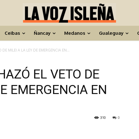
Ceibas
Ñancay
Medanos
Gualeguay
E MILEI A LA LEY DE EMERGENCIA EN...
HAZÓ EL VETO DE
 DE EMERGENCIA EN
310
0