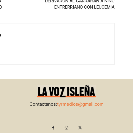
A
DERIVARON AL GARRAHAN A NIÑO
O
ENTRERRIANO CON LEUCEMIA
a
Contactanos:
tyrmedios@gmail.com