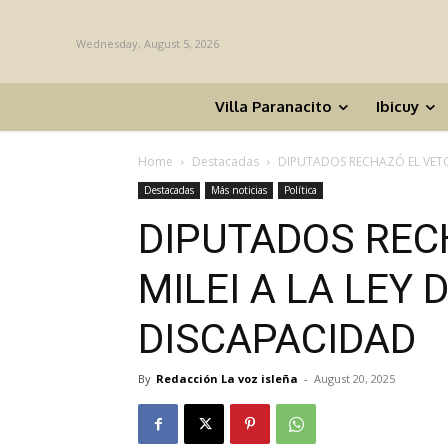
Wednesday, August 5, 2026
Villa Paranacito
Ibicuy
Home
Destacadas
DIPUTADOS RECHAZÓ EL VETO D
Destacadas
Más noticias
Política
DIPUTADOS REC
MILEI A LA LEY
DISCAPACIDAD
By
Redacción La voz isleña
-
August 20, 2025