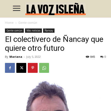
Home
Gente común
Gente común
Más noticias
Ñancay
El colectivero de Ñancay que
quiere otro futuro
By
Mariana
-
July 5, 2022
845
0