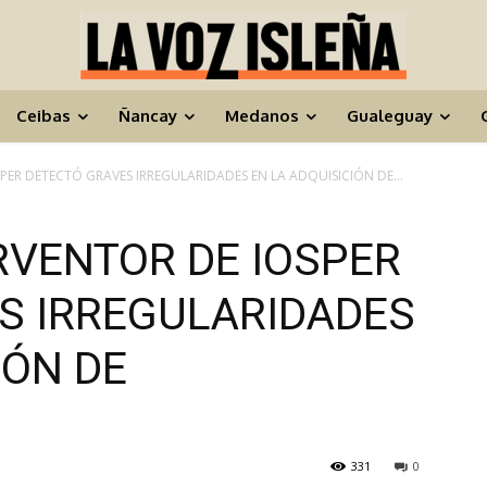
Ceibas
Ñancay
Medanos
Gualeguay
PER DETECTÓ GRAVES IRREGULARIDADES EN LA ADQUISICIÓN DE...
RVENTOR DE IOSPER
S IRREGULARIDADES
IÓN DE
331
0