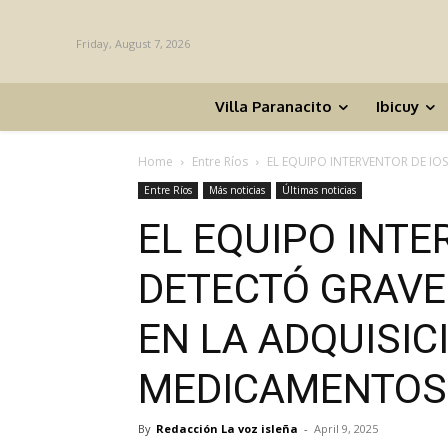
Friday, August 7, 2026
Villa Paranacito
Ibicuy
Home
Entre Ríos
EL EQUIPO INTERVENTOR DE IOS
Entre Ríos
Más noticias
Últimas noticias
EL EQUIPO INTE
DETECTÓ GRAVE
EN LA ADQUISIC
MEDICAMENTOS
By
Redacción La voz isleña
-
April 9, 2025