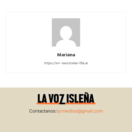
Mariana
https://xn--lavozislea-19a.ar
Contactanos:
tyrmedios@gmail.com