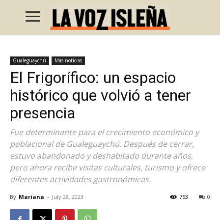
Gualeguaychú
Más noticias
El Frigorífico: un espacio
histórico que volvió a tener
presencia
Fue determinante para el crecimiento económico y
poblacional de Gualeguaychú. Después de cerrar,
estuvo abandonado y deshabitado durante años,
pero ahora recibe visitas culturales, turismo y ofrece
diferentes actividades gastronómicas.
By
Mariana
-
July 28, 2023
753
0