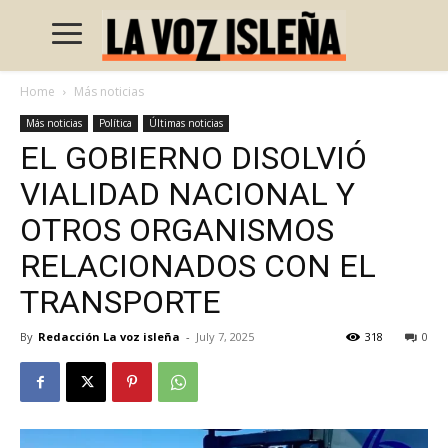
Home
Más noticias
Más noticias
Política
Últimas noticias
EL GOBIERNO DISOLVIÓ
VIALIDAD NACIONAL Y
OTROS ORGANISMOS
RELACIONADOS CON EL
TRANSPORTE
By
Redacción La voz isleña
-
July 7, 2025
318
0