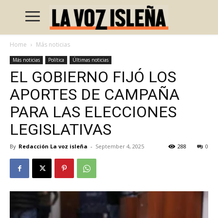
Home
Más noticias
Más noticias
Política
Últimas noticias
EL GOBIERNO FIJÓ LOS
APORTES DE CAMPAÑA
PARA LAS ELECCIONES
LEGISLATIVAS
By
Redacción La voz isleña
-
September 4, 2025
288
0