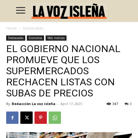
Home
Destacadas
Destacadas
Economía
Más noticias
EL GOBIERNO NACIONAL
PROMUEVE QUE LOS
SUPERMERCADOS
RECHACEN LISTAS CON
SUBAS DE PRECIOS
By
Redacción La voz isleña
-
April 17, 2025
347
0