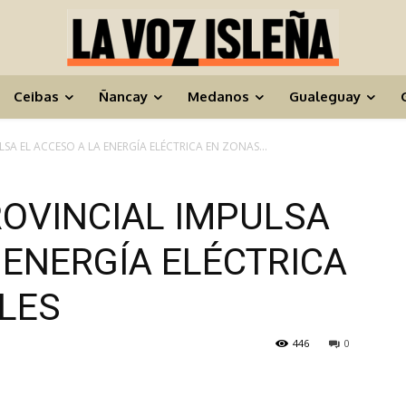
Ceibas
Ñancay
Medanos
Gualeguay
SA EL ACCESO A LA ENERGÍA ELÉCTRICA EN ZONAS...
ROVINCIAL IMPULSA
 ENERGÍA ELÉCTRICA
LES
446
0