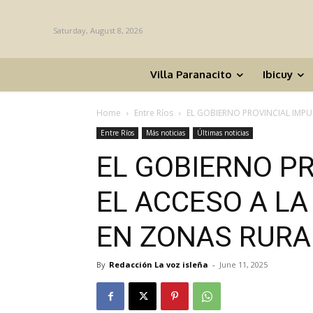
Saturday, August 8, 2026
Villa Paranacito
Ibicuy
Home
Entre Ríos
EL GOBIERNO PROVINCIAL IMPUL
Entre Ríos
Más noticias
Últimas noticias
EL GOBIERNO P
EL ACCESO A LA
EN ZONAS RURA
By
Redacción La voz isleña
-
June 11, 2025