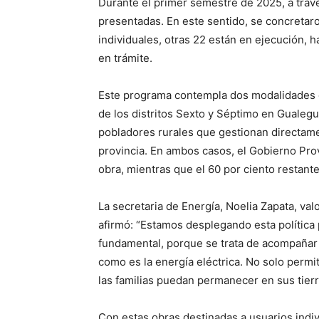
Durante el primer semestre de 2025, a travé
presentadas. En este sentido, se concretaro
individuales, otras 22 están en ejecución, 
en trámite.
Este programa contempla dos modalidades d
de los distritos Sexto y Séptimo en Gualegu
pobladores rurales que gestionan directamen
provincia. En ambos casos, el Gobierno Provi
obra, mientras que el 60 por ciento restante
La secretaria de Energía, Noelia Zapata, valo
afirmó: “Estamos desplegando esta política pú
fundamental, porque se trata de acompañar 
como es la energía eléctrica. No solo permi
las familias puedan permanecer en sus tierra
Con estas obras destinadas a usuarios indiv