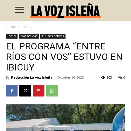
Home
Ibicuy
Ibicuy
Más noticias
Últimas noticias
EL PROGRAMA “ENTRE
RÍOS CON VOS” ESTUVO EN
IBICUY
By
Redacción La voz isleña
-
October 16, 2025
303
0