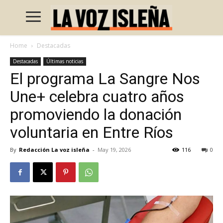
Home
Destacadas
Destacadas
Últimas noticias
El programa La Sangre Nos
Une+ celebra cuatro años
promoviendo la donación
voluntaria en Entre Ríos
By
Redacción La voz isleña
-
May 19, 2026
116
0