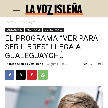
Home
Gualeguaychú
Gualeguaychú
Más noticias
Últimas noticias
EL PROGRAMA “VER PARA
SER LIBRES” LLEGA A
GUALEGUAYCHÚ
By
Redacción La voz isleña
-
August 14, 2025
367
0