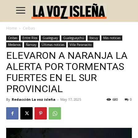
Home
Ceibas
Ceibas
Entre Ríos
Gualeguay
Gualeguaychú
Ibicuy
Más noticias
Medanos
Ñancay
Últimas noticias
Villa Paranacito
ELEVARON A NARANJA LA
ALERTA POR TORMENTAS
FUERTES EN EL SUR
PROVINCIAL
By
Redacción La voz isleña
-
May 17, 2025
680
0