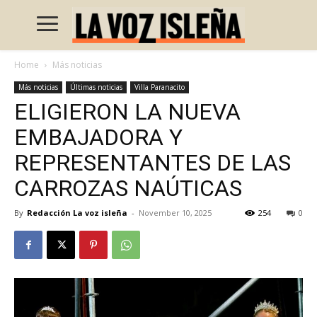
Home
Más noticias
Más noticias
Últimas noticias
Villa Paranacito
ELIGIERON LA NUEVA
EMBAJADORA Y
REPRESENTANTES DE LAS
CARROZAS NAÚTICAS
By
Redacción La voz isleña
-
November 10, 2025
254
0