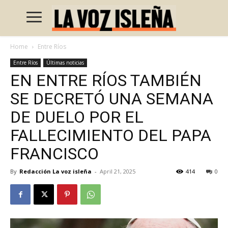
Home
Entre Ríos
Entre Ríos
Últimas noticias
EN ENTRE RÍOS TAMBIÉN
SE DECRETÓ UNA SEMANA
DE DUELO POR EL
FALLECIMIENTO DEL PAPA
FRANCISCO
By
Redacción La voz isleña
-
April 21, 2025
414
0