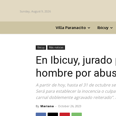
Sunday, August 9, 2026
Villa Paranacito
Ibicuy
Ibicuy
Más noticias
En Ibicuy, jurado
hombre por abus
A partir de hoy, hasta el 31 de octubre se
Será para establecer la inocencia o culp
carnal doblemente agravado reiterado”. L
By
Mariana
-
October 26, 2023