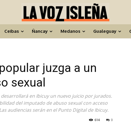
Ceibas
Ñancay
Medanos
Gualeguay
 popular juzga a un
o sexual
 desarrollará en Ibicuy un nuevo juicio por jurados.
abilidad del imputado de abuso sexual con acceso
as audiencias serán en el Punto Digital de Ibicuy.
614
0