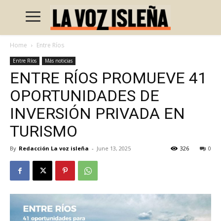
Home
Entre Ríos
Entre Ríos
Más noticias
ENTRE RÍOS PROMUEVE 41
OPORTUNIDADES DE
INVERSIÓN PRIVADA EN
TURISMO
By
Redacción La voz isleña
-
June 13, 2025
326
0