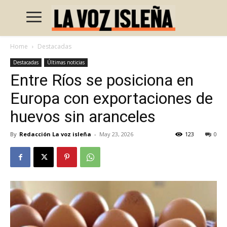
Home
Destacadas
Destacadas
Últimas noticias
Entre Ríos se posiciona en
Europa con exportaciones de
huevos sin aranceles
By
Redacción La voz isleña
-
May 23, 2026
123
0