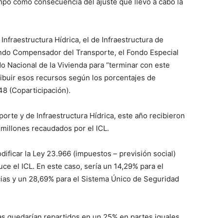
empo como consecuencia del ajuste que llevó a cabo la
e Infraestructura Hídrica, el de Infraestructura de
Fondo Compensador del Transporte, el Fondo Especial
ndo Nacional de la Vivienda para “terminar con este
ribuir esos recursos según los porcentajes de
48 (Coparticipación).
orte y de Infraestructura Hídrica, este año recibieron
 millones recaudados por el ICL.
ificar la Ley 23.966 (impuestos – previsión social)
uce el ICL. En este caso, sería un 14,29% para el
cias y un 28,69% para el Sistema Único de Seguridad
as quedarían repartidos en un 25% en partes iguales