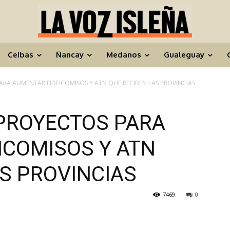
Ceibas
Ñancay
Medanos
Gualeguay
RA AUMENTAR FIDEICOMISOS Y ATN QUE RECIBEN LAS PROVINCIAS
PROYECTOS PARA
ICOMISOS Y ATN
AS PROVINCIAS
7469
0