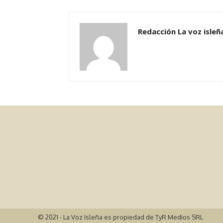
Redacción La voz isleñ
© 2021 - La Voz Isleña es propiedad de TyR Medios SRL