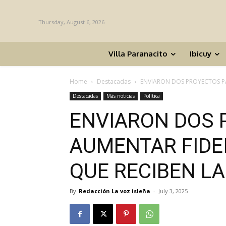
Thursday, August 6, 2026
Villa Paranacito
Ibicuy
Home
Destacadas
ENVIARON DOS PROYECTOS PA
Destacadas
Más noticias
Política
ENVIARON DOS 
AUMENTAR FIDE
QUE RECIBEN L
By
Redacción La voz isleña
-
July 3, 2025