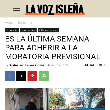
Home
Economía
Economía
Más noticias
Últimas noticias
ES LA ÚLTIMA SEMANA
PARA ADHERIR A LA
MORATORIA PREVISIONAL
By
Redacción La voz isleña
-
March 17, 2025
464
0