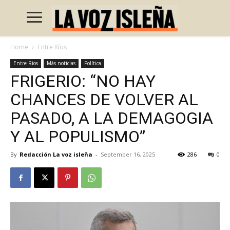
Home
Entre Ríos
Entre Ríos
Más noticias
Política
FRIGERIO: “NO HAY
CHANCES DE VOLVER AL
PASADO, A LA DEMAGOGIA
Y AL POPULISMO”
By
Redacción La voz isleña
-
September 16, 2025
286
0