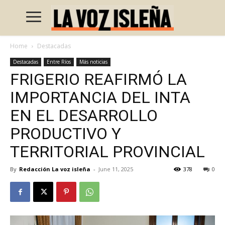
Home
Destacadas
Destacadas
Entre Ríos
Más noticias
FRIGERIO REAFIRMÓ LA
IMPORTANCIA DEL INTA
EN EL DESARROLLO
PRODUCTIVO Y
TERRITORIAL PROVINCIAL
By
Redacción La voz isleña
-
June 11, 2025
378
0