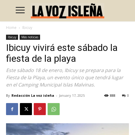
Home
Ibicuy
Ibicuy
Más noticias
Ibicuy vivirá este sábado la
fiesta de la playa
Este sábado 18 de enero, Ibicuy se prepara para la
Fiesta de la Playa, un evento único que tendrá lugar
en el Camping Municipal Islas Malvinas.
By
Redacción La voz isleña
-
January 17, 2025
888
0