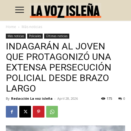
Home
Más noticias
Más noticias
Policiales
Últimas noticias
INDAGARÁN AL JOVEN
QUE PROTAGONIZÓ UNA
EXTENSA PERSECUCIÓN
POLICIAL DESDE BRAZO
LARGO
By
Redacción La voz isleña
-
April 28, 2026
175
0