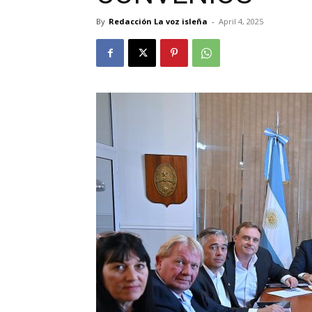
By
Redacción La voz isleña
-
April 4, 2025