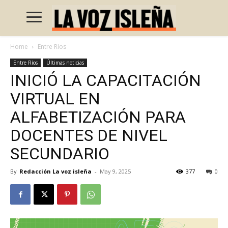
Home
Entre Ríos
Entre Ríos
Últimas noticias
INICIÓ LA CAPACITACIÓN
VIRTUAL EN
ALFABETIZACIÓN PARA
DOCENTES DE NIVEL
SECUNDARIO
By
Redacción La voz isleña
-
May 9, 2025
377
0