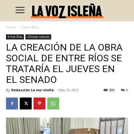
Home
Entre Ríos
Entre Ríos
Últimas noticias
LA CREACIÓN DE LA OBRA
SOCIAL DE ENTRE RÍOS SE
TRATARÍA EL JUEVES EN
EL SENADO
By
Redacción La voz isleña
-
May 26, 2025
300
0