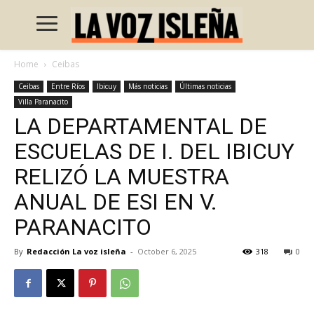
Home
Ceibas
Ceibas
Entre Ríos
Ibicuy
Más noticias
Últimas noticias
Villa Paranacito
LA DEPARTAMENTAL DE
ESCUELAS DE I. DEL IBICUY
RELIZÓ LA MUESTRA
ANUAL DE ESI EN V.
PARANACITO
By
Redacción La voz isleña
-
October 6, 2025
318
0