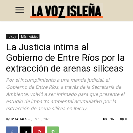
Ibicuy
Más noticias
La Justicia intima al
Gobierno de Entre Ríos por la
extracción de arenas silíceas
Por el incumplimiento a una manda judicial, el
Gobierno de Entre Ríos, a través de la Secretaría de
Ambiente, volvió a ser intimado para que presente el
estudio de impacto ambiental acumulativo por la
extracción de arena silícea en Ibicuy.
By
Mariana
-
July 18, 2023
696
0