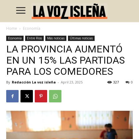
Home
Economía
Economía
Entre Ríos
Más noticias
Últimas noticias
LA PROVINCIA AUMENTÓ
EN UN 15% LAS PARTIDAS
PARA LOS COMEDORES
By
Redacción La voz isleña
-
April 23, 2025
327
0